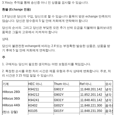
3.You는 추적을 통해 송신중 아니 인 상품을 검사할 수 있습니다.
환불 (Echange 전용)
1.If 당신은 당신의 구입, 당신으로 할 수 있습니다 품목이 받은 echange 만족되지
않습니다. 당신은 영수증의 5 일 안에 저희에게 연락해야 합니다
당신의 순서의. 그리고 당신은 부딪힌 모든 추가 선박 요금을 지불해야 돌려보내진
품목은 그들의 고유에서 지켜져야 합니다
상태.
당신이 불완전한 echange에 바라는 2.If 또는 부정확한 발송한 상품은, 상품을 받
기 후에 5 일 안에 저희에게 연락합니다.
주
1. 구매자는 당신이 필요한 생각하는 어떤 보험든지를 책임집니다.
2. 특정한 순서를 위한 처리 시간은 제품 유형과 주식 상태에 변화합니다. 주로, 처
리 시간은 3 15 작업 일일 수 있습니다.
기계
HEC 아니.
Thum 아니.
Ref 아니.
묘사
K94211
G901Y
.11.848.201.142
냉각 
Hifocus 280i
K94212
G902Y
.11.852.201.142
냉각 
Hifocus 360i
K94241
G931Y
.11.848.401.142
냉각 
Hifocus 440i
K0402
G002Y
.11.848.221.300
음극선 
K0105
G015Y
.11.848.231.350
음극선 
(탄소 강철)