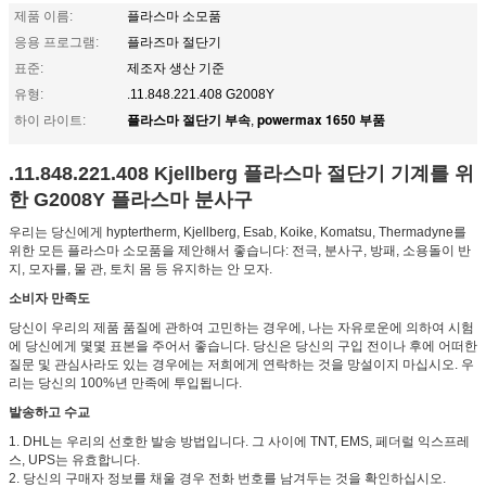
제품 이름:
플라스마 소모품
응용 프로그램:
플라즈마 절단기
표준:
제조자 생산 기준
유형:
.11.848.221.408 G2008Y
플라스마 절단기 부속
powermax 1650 부품
하이 라이트:
,
.11.848.221.408 Kjellberg 플라스마 절단기 기계를 위
한 G2008Y 플라스마 분사구
우리는 당신에게 hyptertherm, Kjellberg, Esab, Koike, Komatsu, Thermadyne를
위한 모든 플라스마 소모품을 제안해서 좋습니다: 전극, 분사구, 방패, 소용돌이 반
지, 모자를, 물 관, 토치 몸 등 유지하는 안 모자.
소비자 만족도
당신이 우리의 제품 품질에 관하여 고민하는 경우에, 나는 자유로운에 의하여 시험
에 당신에게 몇몇 표본을 주어서 좋습니다. 당신은 당신의 구입 전이나 후에 어떠한
질문 및 관심사라도 있는 경우에는 저희에게 연락하는 것을 망설이지 마십시오. 우
리는 당신의 100%년 만족에 투입됩니다.
발송하고 수교
1. DHL는 우리의 선호한 발송 방법입니다. 그 사이에 TNT, EMS, 페더럴 익스프레
스, UPS는 유효합니다.
2. 당신의 구매자 정보를 채울 경우 전화 번호를 남겨두는 것을 확인하십시오.