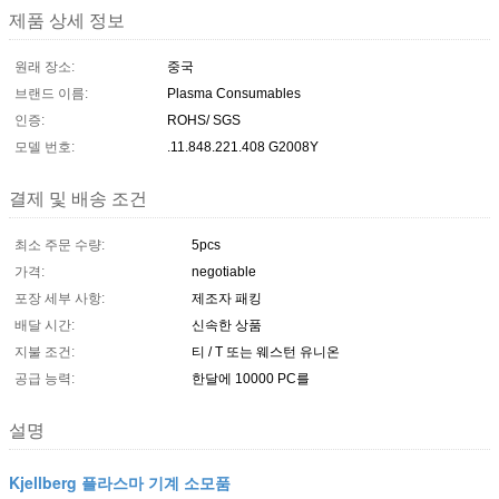
제품 상세 정보
원래 장소:
중국
브랜드 이름:
Plasma Consumables
인증:
ROHS/ SGS
모델 번호:
.11.848.221.408 G2008Y
결제 및 배송 조건
최소 주문 수량:
5pcs
가격:
negotiable
포장 세부 사항:
제조자 패킹
배달 시간:
신속한 상품
지불 조건:
티 / T 또는 웨스턴 유니온
공급 능력:
한달에 10000 PC를
설명
Kjellberg 플라스마 기계 소모품