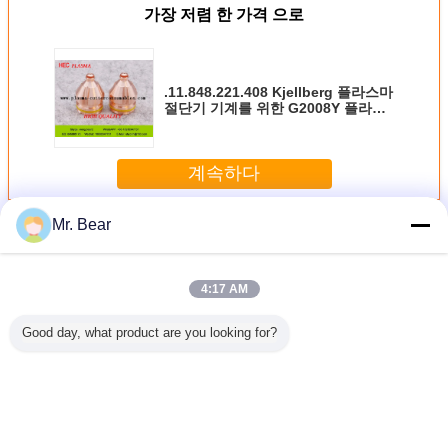
가장 저렴 한 가격 으로
.11.848.221.408 Kjellberg 플라스마
절단기 기계를 위한 G2008Y 플라스
마 분사구
계속하다
Mr. Bear
Kjellberg 플라스마 기계 소모품
더 많은 것
4:17 AM
Good day, what product are you looking for?
g HiFocus
Kjellberg HiFocus
플라스마 소모품
Kjellberg 플라스마
Kjellber
 절단기
플라스마 절단기
Kjellberg HiFocus
절단기 기계를 위
절단기
위한 플라
기계를 위한 플라
플라스마 부속품을
한 플라스마 토치
Kjellberg 
치 분사구
스마 절단기 분사
위한
분사구
플라즈마
.221.416
구
.11.848.401.081
.11.848.221.431
.11.848.4
16Y
.11.848.221.412
G521 보호 모자
G2331
G12
언어를 바꾸십시오
G2012Y