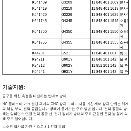
K541409
G3209
.11.848.401.1609
분사구
K541419
G3219
.11.848.401.1619
분사구
K541429
G3229
.11.848.401.1629
분사구
K641745
G4345
.11.848.401.1545
소용돌
자
K641750
G4350
.11.848.401.1550
소용돌
자
K641755
G4355
.11.848.401.1555
소용돌
자
K44201
G521
.11.848.401.081
방어 
K94211
G901Y
.11.848.201.142
물 관
K94212
G902Y
.11.852.201.142
물 관
K94241
G931Y
.11.848.401.142
물 관
기술지원:
공구를 위한 측정을 타전하는 반대로 방해
NC 플라스마 아크 절단 체계의 CNC 장치 그리고 자동 귀환 제어 장치 단위는 체계
의 핵심 부속, 전력 공급입니다 방해에 들어가는 주요 방법 입니다. 전력 공급의 방
해는 임피던스 연결 전력 공급 선, 전기 장비가 방해의 주요 근원인 온갖 높 힘에 의
해 주로 일어납니다.
보호된 철사를 가진 선으로 3.1 전력 공급