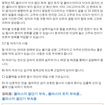
동력선 NC 플라스마 아크 절단 체계. 절단 토치 및 플라스마/아크 아크의 음극선 선
은, 플라스마 힘에서 토치 음극선 선 회선 제어, 미터 그리고/아크 DC 선 현재의 토
치 음극선의 평행하게 갈 것이다 동등한 미끄러지는 지원에서 걸을 선 10 100개 암
페어 일렬로 세웁니다. 고주파 신호의 전자장 그리고 고주파 지도 아크가 전자기 간
섭에 기인한 CNC 장치와 자동 귀환 제어 장치 단위의 결합 의지 힘에 의해 그것에
의하여 생성합니다.
케이블 보호를 위한 구리 그리고 알루미늄으로 층을 보호하는 것은 정전기 유도 핵
심 철사의 분야의 변화를 금할 수 있습니다 효과적으로 지상에 놓는 고주파 전자기
보호의 방해를 억압할 수 있습니다.
3.2 힘 여과기의 사용
힘 여과기는 반대로 방해에 있는 불가결 성분, 고주파이고 저주파 단면도에는 좋은
방해 억제 성과가 있습니다. 사용은 사정 주의해야 합니다:
A) 여과기는 전도성 금속의 표면에 설치되거나, 배경 및 배경을 통해서 길쌈해야 합
니다;
B) 위치 여과기는 입구에 동력선에 되도록 근접하여 있어야 합니다;
C) 입출력을 보호한 철사 연선의 제일 사용 거르십시오;
D) 의 상호적인 연결, 절대적인 금지 보호된 철사의 사용과 묶이는 입출력 선의 입
출력 선을 피하기 위하여.
플라스마 절단기 부속
플라스마 토치 부속품
꼬리표:
,
,
플라스마 절단기 부속품