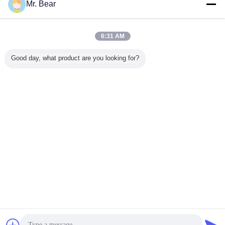
연락처
Mr. Bear
Komatsu 기계, Komatsu 플라스마 절단기 토치 부속을
위한 중심 관 969-95-24360
6:31 AM
연락처
Good day, what product are you looking for?
1 / 3
언어를 바꾸십시오
Korean
홈
|
우리 에 관한 것
|
저희와 연락
|
사이트맵
|
Privacy Policy
탁상용 전망
Copyright © 2016 - 2026 Shanghai Zhoubo welding & cutting technology
CO.,LTD..
All rights reserved.