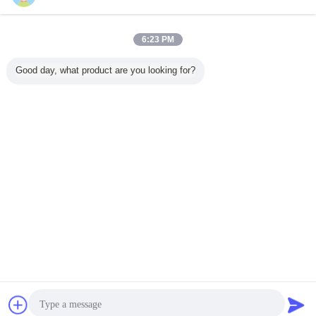
OEM Esab 플라스마 기계 소모품 전극 0558004460
/0004485829/35886 PT600
6:23 PM
연락처
Good day, what product are you looking for?
1 / 4
언어를 바꾸십시오
Korean
홈
|
우리 에 관한 것
|
저희와 연락
|
사이트맵
|
Privacy Policy
탁상용 전망
Copyright © 2016 - 2026 Shanghai Zhoubo welding & cutting technology
CO.,LTD..
All rights reserved.
잡담
견적 요청