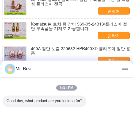
성 플라스마 전극
연락처
Komatsu는 토치 몸 장비 969-95-24313/플라스마 절
단 부속품을 기계로 가공합니다
연락처
400A 절단 노즐 220632 HPR400XD 플라즈마 절단 용
품
연락처
Mr. Bear
Komatsu 플라스마 소모품 방패 969-95-24750의 플라
스마 절단 소모품
연락처
6:31 PM
Kaliburn 정신 275 플라스마 토치 몸을 위한 플라스마
Good day, what product are you looking for?
절단 부속품 소용돌이 반지 277139/소용돌이 277143/
반지 277258
연락처
언어를 바꾸십시오