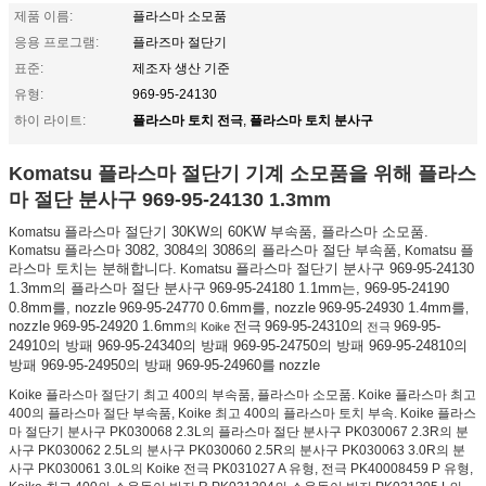
제품 이름:
플라스마 소모품
응용 프로그램:
플라즈마 절단기
표준:
제조자 생산 기준
유형:
969-95-24130
플라스마 토치 전극
플라스마 토치 분사구
하이 라이트:
,
Komatsu 플라스마 절단기 기계 소모품을 위해 플라스
마 절단 분사구 969-95-24130 1.3mm
Komatsu
플라스마 절단기 30KW의 60KW 부속품, 플라스마 소모품.
Komatsu
플라스마 3082, 3084의 3086의 플라스마 절단 부속품,
Komatsu
플
라스마 토치는 분해합니다.
Komatsu
플라스마 절단기 분사구 969-95-24130
969-95-24180 1.1mm는, 969-95-24190
1.3mm의 플라스마 절단 분사구
0.8mm를
969-95-24770 0.6mm를
969-95-24930 1.4mm를
, nozzle
, nozzle
,
969-95-24920 1.6mm
969-95-24310
969-95-
nozzle
전극
의
의 Koike
전극
24910의 방패 969-95-24340의 방패 969-95-24750의 방패 969-95-24810의
방패 969-95-24950의 방패 969-95-24960를
nozzle
Koike 플라스마 절단기 최고 400의 부속품, 플라스마 소모품. Koike 플라스마 최고
400의 플라스마 절단 부속품, Koike 최고 400의 플라스마 토치 부속. Koike 플라스
마 절단기 분사구 PK030068 2.3L의 플라스마 절단 분사구 PK030067 2.3R의 분
사구 PK030062 2.5L의 분사구 PK030060 2.5R의 분사구 PK030063 3.0R의 분
사구 PK030061 3.0L의 Koike 전극 PK031027 A 유형, 전극 PK40008459 P 유형,