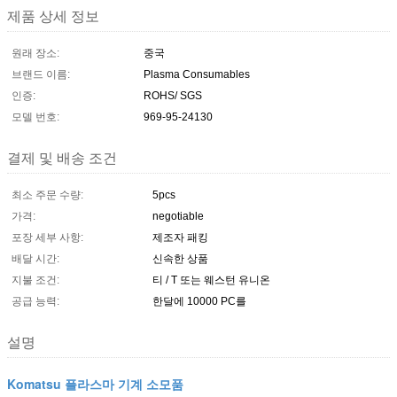
제품 상세 정보
원래 장소:
중국
브랜드 이름:
Plasma Consumables
인증:
ROHS/ SGS
모델 번호:
969-95-24130
결제 및 배송 조건
최소 주문 수량:
5pcs
가격:
negotiable
포장 세부 사항:
제조자 패킹
배달 시간:
신속한 상품
지불 조건:
티 / T 또는 웨스턴 유니온
공급 능력:
한달에 10000 PC를
설명
Komatsu 플라스마 기계 소모품