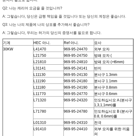
Q2: 나는 캐리어 요금을 줄 것입니까?
A: 그렇습니다, 당신은 급행 책임을 줄 것입니다 또는 당신의 계정은 좋습니다.
Q3: 나는 나의 제품에 나의 상표를 추가해서 좋습니까?
A: 그렇습니다, 우리는 허가의 당신의 증명서를 필요로 합니다.
기계
HEC 아니.
Ref 아니.
묘사
30KW
L41470
969-95-24470
외부 모자
L21750
969-95-24750
방패 모자 (
L21810
969-95-24810
방패 모자 (>t6mm)
L31141
969-95-24141
반지
L11130
969-95-24130
분사구 1.3mm
L11190
969-95-24180
분사구 1.1mm
L11180
969-95-24190
분사구 0.8mm
L11770
969-95-24770
분사구 0.6mm
L71320
969-95-24320
인도하십시오 A (분사구
1,3,1,1mm)를
L71780
969-95-24780
인도하십시오 B (분사구
0.8, 0.6mm)를
L01310
969-95-24310
전극
L91410
969-95-24410
외부 모자를 위한 끼움
쇠