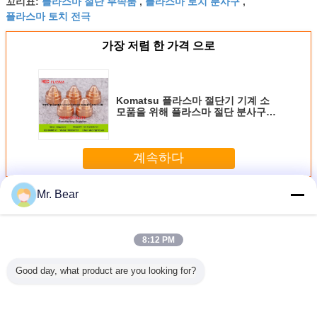
플라스마 절단 부속품
플라스마 토치 분사구
꼬리표:
,
,
플라스마 토치 전극
가장 저렴 한 가격 으로
Komatsu 플라스마 절단기 기계 소
모품을 위해 플라스마 절단 분사구
969-95-24130 1.3mm
계속하다
Mr. Bear
Komatsu 플라스마 기계 소모품
더 많은 것
8:12 PM
Good day, what product are you looking for?
u/플라스마
Komatsu는 가이드
플라스마 절단기
969-95-24960
OEM Kom
속을 위한
를 Komatsu 플라
소모품/Komatsu
Komatsu 1.4mm
라스마 절
69-95-
스마 절단기 소모
1.6mm 분사구 방
분사구, Komatsu
계를 위한
를 횃불처럼
품을 위해 969-95-
패 모자 969-95-
플라스마 절단기
성 플라스