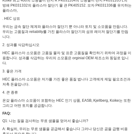
Koike 최고 400의 소용돌이 반지 R PK031204의 소용돌이 반지 PK031205 L의
방패 PK031332의 플라스마 절단기 물 관 PK405152. 모자 PK031336를 유지하는
플라스마,
. HEC 상표
우리는 금속 절단 체계와 플라스마 절단기 뿐 아니라 토치 및 소모품을 만듭니다.
우리는 고품질과 reliablity를 가진 플라스마 절단기와 섬유 레이저 절단기를 만듭
니다.
2. 성과를 삭감하십시오
HEC 플라스마 소모품은 고품질 물자 및 표준 고품질을 확인하기 위하여 과정을 이
용합니다. 성과를 삭감하는 우리의 소모품은 orginial OEM 제조소와 동일로 입니
다.
3. 좋은 가격
HEC 플라스마 소모품은 저가를 가진 좋은 품질 법니다 고객에게 제일 필요조건과
저축 돈을입니다.
4. 큰 종류
온갖 플라스마 소모품이 포함하는 HEC 인기 상품, EASB, Kjellberg, Koike는 또한
그리고 어떤 토치를 공급합니다.
FAQ:
Q1: 나는 질을 검사하는 무료 샘플을 얻어서 좋습니까?
A: 확실히, 우리는 무료 샘플을 공급해서 좋습니다 그러나 당신은 곰을 급행 비용
혼자서 필요로 합니다.