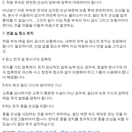
2. 착용 부속은 완전한 손상의 앞에 때 맞추어 대체되어야 합니다.
비난받기 쉬운 부속은 전극에 심각한 손상 때문에 보충 후에 완전하게의, 손상을 입
혀, 분사구 이용되지 않으며 와전류 반지는 플라스마 아크, 절단 토치 손상을 쉽게
통제할 수 없습니다. , 그것의 질이 삭감 착용 부속의 적시 검사 그리고 보충이어야
한다는 것을 것을을 이렇게 처음으로 발견하는.
3.
연결 실 청소 토치
착용 부속 매일 정비 검사의 보충에서는, 내부와 외부 실 청소의 토치는 보증해야
합니다. 필요하다면, 산업 알콜 청소의 98% 이상 적용하거나 연결 실을 고치십시
오.
4 청소 전극 및 분사구의 접촉면
먼지를 가진 접촉면이, 토치 정상적인 일에 능력 있는 경우에, 청결한 분사구와 전
극 접촉면은 과산화 수소 청정제 청소와 같이 보증해야 하고 기름의 사용해야 합니
다 해방합니다.
5개의 체크 절단 가스와 방어적인 가스
교류를 검사하거든 교류가 충분한 누설이 아닌 경우에, 절단과 보호 가스의 압력은
매일 즉각 말썽을 멈춰야 합니다.
6개는 토치 충돌 손상을 피합니다
충돌 손상을 삭감하는 것을 피하기 위하여는, 절단 제한 속도 제대로 걷는 것을 피
하는 프로그램되어야 합니다. 반대로 충돌 장치를 효과적으로 충돌 손상을 피할 수
있습니다 절단 토치 설치하십시오.