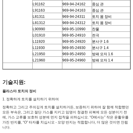
L91162
969-94-24162
중심 관
L91163
969-94-24163
중심 관
L81311
969-94-24311
토치 몸 장비
L81312
969-94-24312
토치 몸 장비
L90990
969-95-10990
찬물
L01910
969-95-24910
전극
L11920
969-95-24920
분사구 1.6
L11930
969-95-24930
분사구 1.4
L21950
969-95-24950
방패 모자 1.6
L21960
969-95-24960
방패 모자 1.4
기술지원:
플라스마 토치의 정비
1. 정확하게 토치를 설치하기 위하여
정확하고 그리고 주의깊게 토치를 설치하거든, 보증하기 위하여 잘 함께 적합했던
모든 부속은, 그리고 절단 가스를 지키고 임명이 청결한 피복에 모든 성분이기 전
에, 가스 교류를 보호하 성분에 먼지 접착을 피하십시오. “O에서는” 작은 윤활유를
가진 반지를, “O” 타자를 치십시오 - 모양 반지는 적합합니다, 더 많은 것이면 안됩
니다.