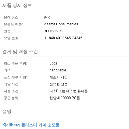
제품 상세 정보
원래 장소:
중국
브랜드 이름:
Plasma Consumables
인증:
ROHS/ SGS
모델 번호:
.11.848.401.1545 G4345
결제 및 배송 조건
최소 주문 수량:
5pcs
가격:
negotiable
포장 세부 사항:
제조자 패킹
배달 시간:
신속한 상품
지불 조건:
티 / T 또는 웨스턴 유니온
공급 능력:
한달에 10000 PC를
설명
Kjellberg 플라스마 기계 소모품