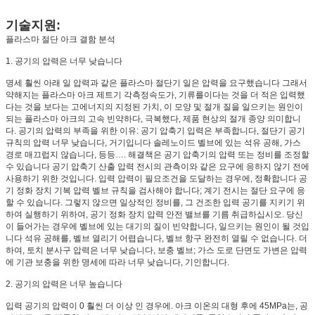
기술지원:
플라스마 절단 아크 결함 분석
1. 공기의 압력은 너무 낮습니다
명세 훨씬 아래 일 압력과 같은 플라스마 절단기 일은 압력을 요구했습니다 그래서
약해지는 플라스마 아크 제트기 각측정속도가, 기류를이다는 것을 더 적은 입력했
다는 것을 보다는 고에너지의 지정된 가치, 이 모양 및 절개 질을 일으키는 원인이
되는 플라스마 아크의 고속 빈약하다, 극복했다, 제품 현상의 절개 종양 의미합니
다. 공기의 압력의 부족을 위한 이유: 공기 압축기 입력은 부족합니다, 절단기 공기
규칙의 압력 너무 낮습니다, 거기입니다 솔레노이드 벨브에 있는 석유 공해, 가스
경로 매끄럽지 않습니다, 등등…. 해결책은 공기 압축기의 압력 또는 정비를 조정할
수 있습니다 공기 압축기 산출 압력 전시의 관측이와 같은 요구에 응하지 않기 전에
사용하기 위한 것입니다. 입력 압력이 필요조건을 도달하는 경우에, 정확합니다 공
기 정화 장치 기복 압력 벨브 규칙을 검사해야 합니다; 계기 전시는 절단 요구에 응
할 수 있습니다. 그렇지 않으면 일상적인 정비를, 그 건조한 입력 공기를 지키기 위
하여 실행하기 위하여, 공기 정화 장치 압력 안전 밸브를 기름 취급하십시오. 당신
이 들어가는 경우에 벨브에 있는 대기의 질이 빈약합니다, 일으키는 원인이 될 것입
니다 석유 공해를, 벨브 열리기 어렵습니다, 벨브 항구 완전히 열릴 수 없습니다. 더
하여, 토치 분사구 압력은 너무 낮습니다, 보충 벨브; 가스 도로 단면도 가변은 압력
에 기관 보충을 위한 명세에 따라 너무 낮습니다, 기인합니다.
2. 공기의 압력은 너무 높습니다
입력 공기의 압력이 0 훨씬 더 이상 인 경우에. 아크 이온의 대형 후에 45MPa는, 공