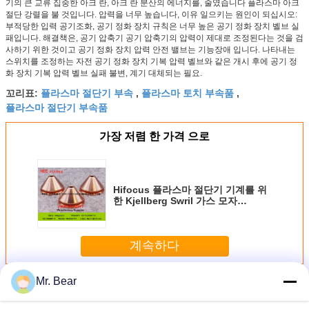
기의 큰 교류 집중한 아크 란, 아크 란 분산의 에너지를, 줄였습니다 플라스마 아크
절단 강렬을 불 것입니다. 압력을 너무 높습니다, 이유 일으키는 원인이 되십시오:
부적당한 입력 공기조화, 공기 정화 장치 규칙은 너무 높은 공기 정화 장치 벨브 실
패입니다. 해결책은, 공기 압축기 공기 압축기의 압력이 제대로 조정된다는 것을 검
사하기 위한 것이고 공기 정화 장치 압력 안전 밸브는 기능장애 입니다. 나타내는
스위치를 조정하는 자전 공기 정화 장치 기복 압력 벨브와 같은 개시 후에 공기 정
화 장치 기복 압력 벨브 실패 불변, 계기 대체되는 필요.
플라스마 절단기 부속
플라스마 토치 부속품
꼬리표:
,
,
플라스마 절단기 부속품
가장 저렴 한 가격 으로
Hifocus 플라스마 절단기 기계를 위
한 Kjellberg Swril 가스 모자
.11.848.401.1545 G4345
계속하다
Mr. Bear
Kjellberg 플라스마 기계 소모품
더 많은 것