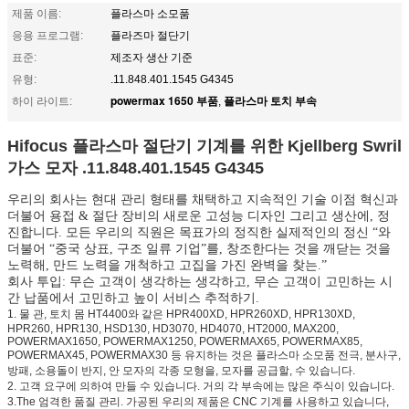
제품 이름:
플라스마 소모품
응용 프로그램:
플라즈마 절단기
표준:
제조자 생산 기준
유형:
.11.848.401.1545 G4345
powermax 1650 부품
플라스마 토치 부속
하이 라이트:
,
Hifocus 플라스마 절단기 기계를 위한 Kjellberg Swril
가스 모자 .11.848.401.1545 G4345
우리의 회사는 현대 관리 형태를 채택하고 지속적인 기술 이점 혁신과
더불어 용접 & 절단 장비의 새로운 고성능 디자인 그리고 생산에, 정
진합니다. 모든 우리의 직원은 목표가의 정직한 실제적인의 정신 “와
더불어 “중국 상표, 구조 일류 기업”를, 창조한다는 것을 깨닫는 것을
노력해, 만드 노력을 개척하고 고집을 가진 완벽을 찾는.”
회사 투입: 무슨 고객이 생각하는 생각하고, 무슨 고객이 고민하는 시
간 납품에서 고민하고 높이 서비스 추적하기.
1. 물 관, 토치 몸 HT4400와 같은 HPR400XD, HPR260XD, HPR130XD,
HPR260, HPR130, HSD130, HD3070, HD4070, HT2000, MAX200,
POWERMAX1650, POWERMAX1250, POWERMAX65, POWERMAX85,
POWERMAX45, POWERMAX30 등 유지하는 것은 플라스마 소모품 전극, 분사구,
방패, 소용돌이 반지, 안 모자의 각종 모형을, 모자를 공급할, 수 있습니다.
2. 고객 요구에 의하여 만들 수 있습니다. 거의 각 부속에는 많은 주식이 있습니다.
3.The 엄격한 품질 관리. 가공된 우리의 제품은 CNC 기계를 사용하고 있습니다,