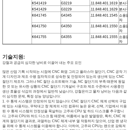
K541419
G3219
.11.848.401.1619
분사구
K541429
G3229
.11.848.401.1629
분사구
K641745
G4345
.11.848.401.1545
소용돌
자
K641750
G4350
.11.848.401.1550
소용돌
자
K641755
G4355
.11.848.401.1555
소용돌
자
기술지원:
강철과 공급의 심각한 낭비로 이끌어 내는 주요 요인
많은 산업 기획 시작되는 시점에 CNC 화염 그리고 플라스마 절단기, CNC 공작 기
계 디자인과 제조 수평 점차적으로 성숙한 및 안정되어 있는의 생산에 있는 CNC
절단기 제조자. 그러나 NC 절단 소프트웨어 기술, NC 절단기의 부족 때문에 동일
한 것 또는 유사한 상황의 CNC 절단기 기계설비 구조와 제조 수준에서 사용중인
생산 효율성 삭감의 과정에서 일반적 낮습니다, 강철은이고 물자 낭비는 다음과 같
이 심각한 문제, 특정 성능 양상입니다:
1. 수 통제 시스템은 안정되어 있지 않습니다: CNC 절단기 CNC 체계 선택의 구입
에 있는 사용자는, 무턱대고 창 체계의 시민 컴퓨터 높은 윤곽, 선택, 기업에서 이용
된 수 통제 시스템의 안정성을 묵살하는 고주파 CPU 및 하드 디스크를 추구합니
다. 고주파 CPU와 하드 디스크 힘 때문에, 여름에서 높은 발열량은, 특히, CNC 체
계와 절단기의 결과로, 과열하는 CNC 체계 내부 열 작동하지 않으며, 산업 팬 냉각
을 위해 수 통제 시스템을 이용해야 합니다. 더하여, 고주파 CPU는 팬으로 갖춰져