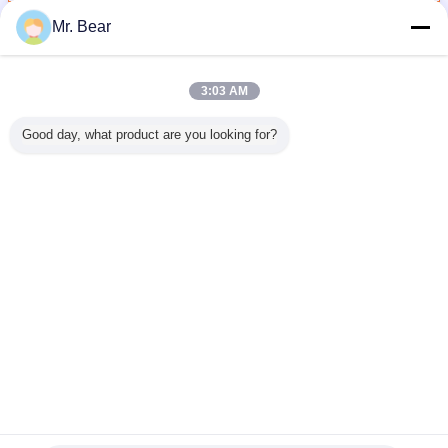
Mr. Bear
Kjellberg 플라스마 기계 소모품
더 많은 것
3:03 AM
Good day, what product are you looking for?
g HiFocus
Kjellberg HiFocus
플라스마 소모품
Kjellberg 플라스마
Kjellber
 절단기
플라스마 절단기
Kjellberg HiFocus
절단기 기계를 위
절단기
위한 플라
기계를 위한 플라
플라스마 부속품을
한 플라스마 토치
Kjellberg 
치 분사구
스마 절단기 분사
위한
분사구
플라즈마
.221.416
구
.11.848.401.081
.11.848.221.431
.11.848.4
16Y
.11.848.221.412
G521 보호 모자
G2331
G12
언어를 바꾸십시오
G2012Y
Korean
홈
|
우리 에 관한 것
|
저희와 연락
|
사이트맵
|
Privacy Policy
탁상용 전망
Copyright © 2016 - 2026 Shanghai Zhoubo welding & cutting technology
CO.,LTD..
All rights reserved.