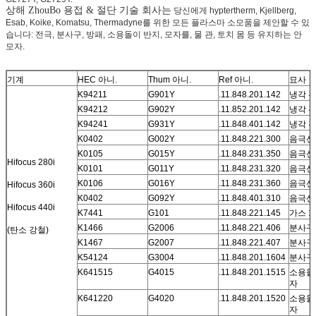
상해 ZhouBo 용접 & 절단 기술 회사는
당신에게 hyptertherm, Kjellberg,
Esab, Koike, Komatsu, Thermadyne를 위한 모든 플라스마 소모품을 제안할 수 있
습니다: 전극, 분사구, 방패, 소용돌이 반지, 모자를, 물 관, 토치 몸 등 유지하는 안
모자.
기계
HEC 아니.
Thum 아니.
Ref 아니.
묘사
K94211
G901Y
.11.848.201.142
냉각 
K94212
G902Y
.11.852.201.142
냉각 
K94241
G931Y
.11.848.401.142
냉각 
K0402
G002Y
.11.848.221.300
음극선 
K0105
G015Y
.11.848.231.350
음극선 
Hifocus 280i
K0101
G011Y
.11.848.231.320
음극선 
K0106
G016Y
.11.848.231.360
음극선 
Hifocus 360i
K0402
G092Y
.11.848.401.310
음극선 
Hifocus 440i
K7441
G101
.11.848.221.145
가스 
K1466
G2006
.11.848.221.406
분사구 
(탄소 강철)
K1467
G2007
.11.848.221.407
분사구 
K54124
G3004
.11.848.201.1604
분사구
K641515
G4015
.11.848.201.1515
소용돌
자
K641220
G4020
.11.848.201.1520
소용돌
자