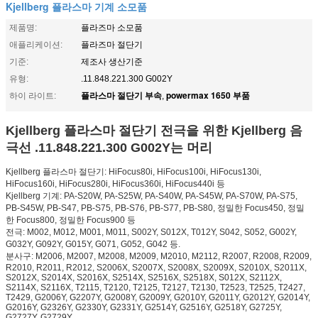
Kjellberg 플라스마 기계 소모품
제품명:
플라즈마 소모품
애플리케이션:
플라즈마 절단기
기준:
제조사 생산기준
유형:
.11.848.221.300 G002Y
플라스마 절단기 부속
powermax 1650 부품
하이 라이트:
,
Kjellberg 플라스마 절단기 전극을 위한 Kjellberg 음
극선 .11.848.221.300 G002Y는 머리
Kjellberg 플라스마 절단기: HiFocus80i, HiFocus100i, HiFocus130i,
HiFocus160i, HiFocus280i, HiFocus360i, HiFocus440i 등
Kjellberg 기계: PA-S20W, PA-S25W, PA-S40W, PA-S45W, PA-S70W, PA-S75,
PB-S45W, PB-S47, PB-S75, PB-S76, PB-S77, PB-S80, 정밀한 Focus450, 정밀
한 Focus800, 정밀한 Focus900 등
전극: M002, M012, M001, M011, S002Y, S012X, T012Y, S042, S052, G002Y,
G032Y, G092Y, G015Y, G071, G052, G042 등.
분사구: M2006, M2007, M2008, M2009, M2010, M2112, R2007, R2008, R2009,
R2010, R2011, R2012, S2006X, S2007X, S2008X, S2009X, S2010X, S2011X,
S2012X, S2014X, S2016X, S2514X, S2516X, S2518X, S012X, S2112X,
S2114X, S2116X, T2115, T2120, T2125, T2127, T2130, T2523, T2525, T2427,
T2429, G2006Y, G2207Y, G2008Y, G2009Y, G2010Y, G2011Y, G2012Y, G2014Y,
G2016Y, G2326Y, G2330Y, G2331Y, G2514Y, G2516Y, G2518Y, G2725Y,
G2727Y, G2729Y.