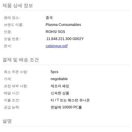
제품 상세 정보
원래 장소:
중국
브랜드 이름:
Plasma Consumables
인증:
ROHS/ SGS
모델 번호:
.11.848.221.300 G002Y
문서:
catalogue.pdf
결제 및 배송 조건
최소 주문 수량:
5pcs
가격:
negotiable
포장 세부 사항:
제조자 패킹
배달 시간:
신속한 상품
지불 조건:
티 / T 또는 웨스턴 유니온
공급 능력:
한달에 10000 PC를
설명