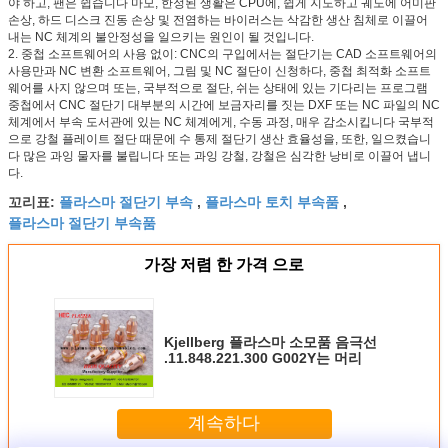
야 하고, 팬은 쉽습니다 마모, 한정된 생활은 CPU에, 쉽게 지도하고 궤도에 어미판
손상, 하드 디스크 진동 손상 및 전염하는 바이러스는 삭감한 생산 침체로 이끌어
내는 NC 체계의 불안정성을 일으키는 원인이 될 것입니다.
2. 중첩 소프트웨어의 사용 없이: CNC의 구입에서는 절단기는 CAD 소프트웨어의
사용만과 NC 변환 소프트웨어, 그림 및 NC 절단이 신청하다, 중첩 최적화 소프트
웨어를 사지 않으며 또는, 국부적으로 절단, 쉬는 상태에 있는 기다리는 프로그램
중첩에서 CNC 절단기 대부분의 시간에 보금자리를 짓는 DXF 또는 NC 파일의 NC
체계에서 부속 도서관에 있는 NC 체계에게, 수동 과정, 매우 감소시킵니다 국부적
으로 강철 플레이트 절단 때문에 수 통제 절단기 생산 효율성을, 또한, 일으켰습니
다 많은 과잉 물자를 불립니다 또는 과잉 강철, 강철은 심각한 낭비로 이끌어 냅니
다.
플라스마 절단기 부속
플라스마 토치 부속품
꼬리표:
,
,
플라스마 절단기 부속품
가장 저렴 한 가격 으로
Kjellberg 플라스마 소모품 음극선
.11.848.221.300 G002Y는 머리
계속하다