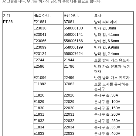
A: 그렇습니다, 우리는 허가의 당신의 증명서를 필요로 합니다.
기계
HEC 아니.
Ref 아니.
묘사
PT-36
E21881
37081
방패 리테이너
E23030
558006130
방패 컵, 3mm
E23041
558006141
방패 컵, 4.1mm
E23066
558006166
방패 컵, 6.6mm
E23099
558006199
방패 컵, 9.9mm
E23124
558007624
방패 컵, 2.4mm
E2744
21944
표준 방패 가스 유포자
E2596
21796
방패 가스 유포자, 낮게
현재
E21096
22496
반전 방패 가스 유포자
E11882
37082
표준 모자를 유지하는
분사구
E1826
22026
분사구 끝, 50A
E1829
22029
분사구 끝, 100A
E1830
22030
분사구 끝, 150A
E1831
22031
분사구 끝, 200A
E1832
22032
분사구 끝, 250A
E1834
22034
분사구 끝, 360A
E1833
22033
분사구 끝, 400A