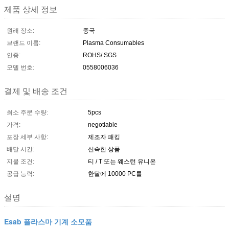
제품 상세 정보
원래 장소:
중국
브랜드 이름:
Plasma Consumables
인증:
ROHS/ SGS
모델 번호:
0558006036
결제 및 배송 조건
최소 주문 수량:
5pcs
가격:
negotiable
포장 세부 사항:
제조자 패킹
배달 시간:
신속한 상품
지불 조건:
티 / T 또는 웨스턴 유니온
공급 능력:
한달에 10000 PC를
설명
Esab 플라스마 기계 소모품