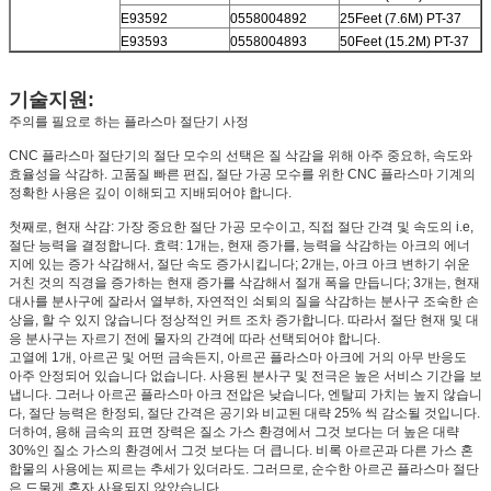
E93592
0558004892
25Feet (7.6M) PT-37
E93593
0558004893
50Feet (15.2M) PT-37
기술지원:
주의를 필요로 하는 플라스마 절단기 사정
CNC 플라스마 절단기의 절단 모수의 선택은 질 삭감을 위해 아주 중요하, 속도와
효율성을 삭감하. 고품질 빠른 편집, 절단 가공 모수를 위한 CNC 플라스마 기계의
정확한 사용은 깊이 이해되고 지배되어야 합니다.
첫째로, 현재 삭감: 가장 중요한 절단 가공 모수이고, 직접 절단 간격 및 속도의 i.e,
절단 능력을 결정합니다. 효력: 1개는, 현재 증가를, 능력을 삭감하는 아크의 에너
지에 있는 증가 삭감해서, 절단 속도 증가시킵니다; 2개는, 아크 아크 변하기 쉬운
거친 것의 직경을 증가하는 현재 증가를 삭감해서 절개 폭을 만듭니다; 3개는, 현재
대사를 분사구에 잘라서 열부하, 자연적인 쇠퇴의 질을 삭감하는 분사구 조숙한 손
상을, 할 수 있지 않습니다 정상적인 커트 조차 증가합니다. 따라서 절단 현재 및 대
응 분사구는 자르기 전에 물자의 간격에 따라 선택되어야 합니다.
고열에 1개, 아르곤 및 어떤 금속든지, 아르곤 플라스마 아크에 거의 아무 반응도
아주 안정되어 있습니다 없습니다. 사용된 분사구 및 전극은 높은 서비스 기간을 보
냅니다. 그러나 아르곤 플라스마 아크 전압은 낮습니다, 엔탈피 가치는 높지 않습니
다, 절단 능력은 한정되, 절단 간격은 공기와 비교된 대략 25% 씩 감소될 것입니다.
더하여, 용해 금속의 표면 장력은 질소 가스 환경에서 그것 보다는 더 높은 대략
30%인 질소 가스의 환경에서 그것 보다는 더 큽니다. 비록 아르곤과 다른 가스 혼
합물의 사용에는 찌르는 추세가 있더라도. 그러므로, 순수한 아르곤 플라스마 절단
은 드물게 혼자 사용되지 않았습니다.