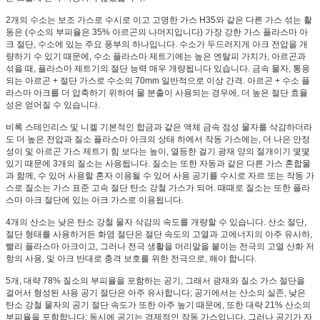
2개의 수소는 보조 가스로 수시로 이고 고명한 가스 H35와 같은 다른 가스 섞는 활
동은 (수소의 부피율은 35% 아르곤의 나머지입니다) 가장 강한 가스 플라스마 아
크 절단, 수소에 있는 주요 풍부의 하나입니다. 수소가 두드러지게 아크 전압을 개
량하기 수 있기 때문에, 수소 플라스마 제트기에는 높은 엔탈피 가치가, 아르곤과
섞을 때, 플라스마 제트기의 절단 능력 매우 개량됩니다 있습니다. 금속 물자, 통용
되는 아르곤 + 절단 가스로 수소의 70mm 일반적으로 이상 간격. 아르곤 + 수소 플
라스마 아크를 더 압축하기 위하여 물 분출이 사용되는 경우에, 더 높은 절단 효율
성은 얻어질 수 있습니다.
비록 스테인리스 및 니켈 기본적인 합금과 같은 액체 금속 점성 물자를 삭감하더라
도 더 높은 전압과 질소 플라스마 아크의 상태 하에서 작동 가스에는, 더 나은 안정
성이 및 아르곤 가스 제트기 힘 보다는 높이, 열등한 걸기 광재 양의 절개이기 몇몇
있기 때문에 3개의 질소는 사용됩니다. 질소는 또한 자동과 같은 다른 가스 혼합물
과 함께, 수 있어 사용할 혼자 이용될 수 있어 사용 공기를 수시로 자르 또는 작동 가
스로 질소는 가스 표준 고속 절단 탄소 강철 가스가 되어. 때때로 질소는 또한 플라
스마 아크 절단에 있는 아크 가스로 이용됩니다.
4개의 산소는 낮은 탄소 강철 물자 삭감의 속도를 개량할 수 있습니다. 산소 절단,
절단 형태를 사용하거든 화염 절단은 절단 속도의 고열과 고에너지의 아주 유사하,
빨리 플라스마 아크이고, 그러나 전극 생활을 머리말을 붙이는 전극의 고열 산화 저
항의 사용, 및 아크 반대로 충격 보호를 위한 전극으로, 해야 합니다.
5개, 대략 78% 질소의 부피율을 포함하는 공기, 그래서 광재와 질소 가스 절단을
걸어서 형성된 사용 공기 절단은 아주 유사합니다; 공기에서는 산소의 실존, 낮은
탄소 강철 물자의 공기 절단 속도가 또한 아주 높기 때문에, 또한 대략 21% 산소의
부피율을 포함합니다; 동시에 공기는 경제적인 작동 가스입니다. 그러나 공기가 자