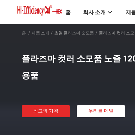
홈
회사 소개
제품
홈
/
제품 소개
/
초열 플라즈마 소모품
/
플라즈마 컷러 소모품 
플라즈마 컷러 소모품 노즐 1207
용품
최고의 가격
우리를 메일